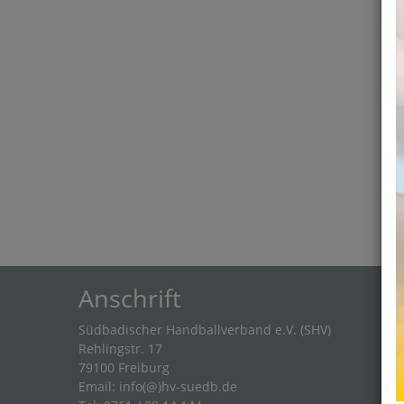
Anschrift
Südbadischer Handballverband e.V. (SHV)
Rehlingstr. 17
79100 Freiburg
Email:
info(@)hv-suedb.de