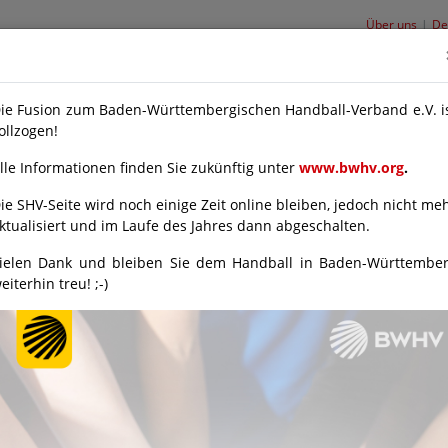
Über uns
De
ie Fusion zum Baden-Württembergischen Handball-Verband e.V. i
ollzogen!
LEHRWESEN
LEISTUNGSSPORT
ÜBER UNS
SERVICE
LOGIN
lle Informationen finden Sie zukünftig unter
www.bwhv.org
.
garten
TURNIERE & FREUNDSCHAFTSSPIELE
ie SHV-Seite wird noch einige Zeit online bleiben, jedoch nicht me
ktualisiert und im Laufe des Jahres dann abgeschalten.
Schwarzwald
ielen Dank und bleiben Sie dem Handball in Baden-Württembe
eiterhin treu! ;-)
0
/
0