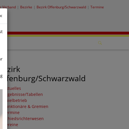
r Verband
Bezirke
Bezirk Offenburg/Schwarzwald
Termine
×
st
hr
Bezirk
rg
Offenburg/Schwarzwald
Aktuelles
Ergebnisse/Tabellen
Spielbetrieb
Funktionäre & Gremien
Termine
Schiedsrichterwesen
Vereine