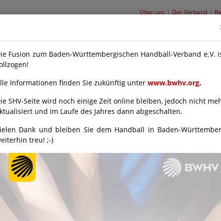
Über uns
Der Verband
Be
ie Fusion zum Baden-Württembergischen Handball-Verband e.V. i
ollzogen!
LEHRWESEN
LEISTUNGSSPORT
ÜBER UNS
SERVICE
LOGIN
lle Informationen finden Sie zukünftig unter
www.bwhv.org
.
garten
TURNIERE & FREUNDSCHAFTSSPIELE
ie SHV-Seite wird noch einige Zeit online bleiben, jedoch nicht me
ktualisiert und im Laufe des Jahres dann abgeschalten.
nburg/Schwarzwald
ielen Dank und bleiben Sie dem Handball in Baden-Württembe
eiterhin treu! ;-)