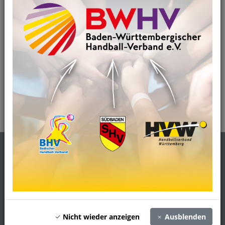
Frauen
1
2
3
Anschrift
Südbadischer Handballverband e.V. (SHV)
Rehlingstr. 17
79100 Freiburg
Email:
info(@)hv-suedb.de
Tel: 0761 / 88 14 144
Nicht wieder anzeigen
Ausblenden