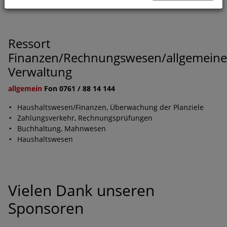
Ressort
Finanzen/Rechnungswesen/allgemeine
Verwaltung
allgemein
Fon 0761 / 88 14 144
Haushaltswesen/Finanzen, Überwachung der Planziele
Zahlungsverkehr, Rechnungsprüfungen
Buchhaltung, Mahnwesen
Haushaltswesen
Vielen Dank unseren
Sponsoren