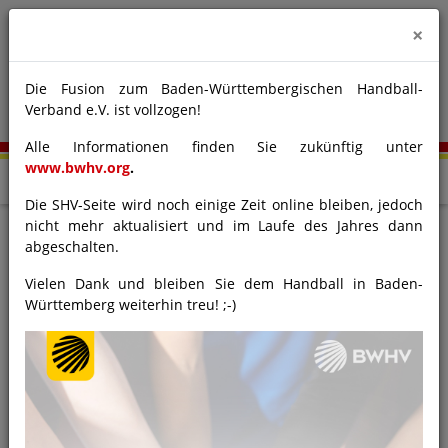
×
Die Fusion zum Baden-Württembergischen Handball-
Verband e.V. ist vollzogen!
Alle Informationen finden Sie zukünftig unter
www.bwhv.org
.
Die SHV-Seite wird noch einige Zeit online bleiben, jedoch
nicht mehr aktualisiert und im Laufe des Jahres dann
abgeschalten.
Ressort Spieltechnik/allgemeine
Vielen Dank und bleiben Sie dem Handball in Baden-
Verwaltung
Württemberg weiterhin treu! ;-)
Monika Kienzle
Fon 0761/88 14 144
Spieltechnik/Passwesen
Internet/EDV
Verwaltung Lizenzwesen
Satzung und Ordnungen