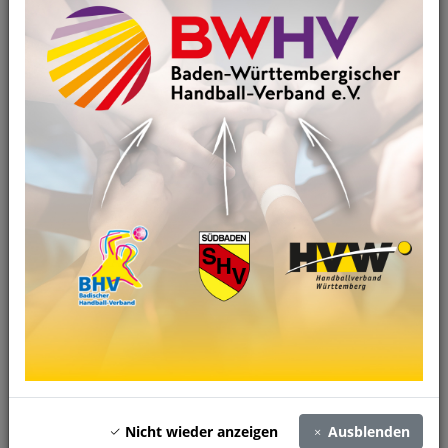
Ehrungen
Mitgliederverwaltung
Organisation von Veranstaltungen
Poststelle
Ressort
Mitgliederentwicklung/allgemeine
Verwaltung
Julius Faßbinder
Fon 0761/88 14 144
Grundschulaktionstag
Grundschulliga
VR-Talentiade
Social-Media-Kanäle
allgemeine Verwaltung
Sponsoring
Freiwilligendienst (FSJ/BFD)
Nicht wieder anzeigen
Ausblenden
Versicherungen