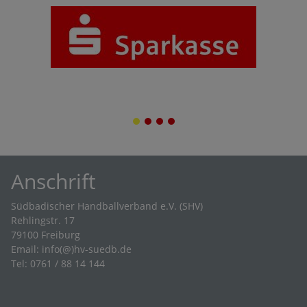
1
2
3
4
Anschrift
Südbadischer Handballverband e.V. (SHV)
Rehlingstr. 17
79100 Freiburg
Email:
info(@)hv-suedb.de
Tel: 0761 / 88 14 144