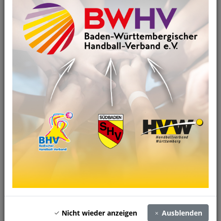
09.01.2020
Handball-Jugend-Cup 2020 der weiblichen C-Jugend
SG Weinstadt gewinnt hochklassig besetztes Turnier
Am 05.01.2020 wurde von der Jugendabteilung der
Panthers Gaggenau mit…
Nicht wieder anzeigen
Ausblenden
Artikel anzeigen