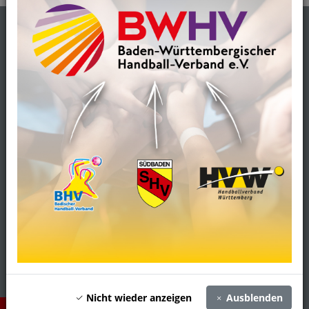
Anschrift
Südbadischer Handballverband e.V. (SHV)
Rehlingstr. 17
79100 Freiburg
Email:
info(@)hv-suedb.de
Tel: 0761 / 88 14 144
Öffnungszeiten
Telefonische Erreichbarkeit und Öffnungszeiten:
Mo./Di./Mi./Do. 08:30 Uhr - 12:30 Uhr / 13:00 Uhr - 15:00 Uhr
Freitag 08.30 Uhr - 12.00 Uhr
Impressum, Datenschutz, Urheberrechte
Kontakt
Suche
Nicht wieder anzeigen
Ausblenden