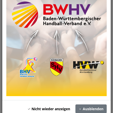
Hier noch die Bezirkstagsmappe, die Einladung steht bereits
online
Zugehörige Dateien
2025BezirkstagMappe.pdf
5 MB
Zurück
Nicht wieder anzeigen
Ausblenden