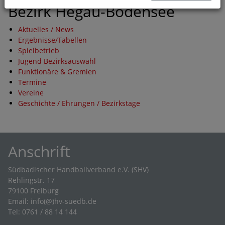
Bezirk Hegau-Bodensee
Aktuelles / News
Ergebnisse/Tabellen
Spielbetrieb
Jugend Bezirksauswahl
Funktionäre & Gremien
Termine
Vereine
Geschichte / Ehrungen / Bezirkstage
Anschrift
Südbadischer Handballverband e.V. (SHV)
Rehlingstr. 17
79100 Freiburg
Email:
info(@)hv-suedb.de
Tel: 0761 / 88 14 144