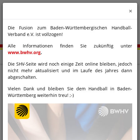
×
Die Fusion zum Baden-Württembergischen Handball-
Verband e.V. ist vollzogen!
Alle Informationen finden Sie zukünftig unter
www.bwhv.org
.
Die SHV-Seite wird noch einige Zeit online bleiben, jedoch
nicht mehr aktualisiert und im Laufe des Jahres dann
Staffeleinteilung Männer
abgeschalten.
& Frauen für die Spielzeit
Vielen Dank und bleiben Sie dem Handball in Baden-
Württemberg weiterhin treu! ;-)
2025/2026
13.06.2025
HVW-Verband
Handball BW
Spieltechnik
SHV-Verband
BHV-Verband