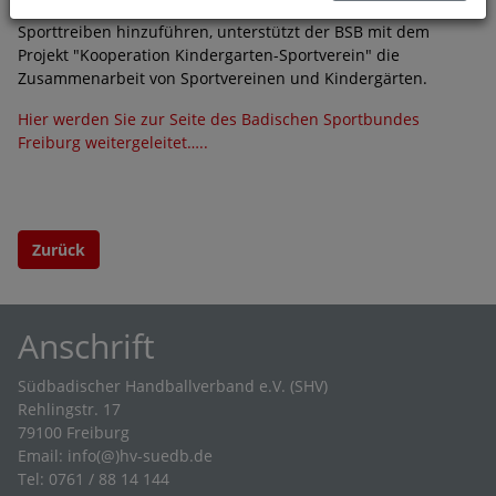
Um Kinder im Vorschulalter zu lebenslangem Bewegen und
Sporttreiben hinzuführen, unterstützt der BSB mit dem
Projekt "Kooperation Kindergarten-Sportverein" die
Zusammenarbeit von Sportvereinen und Kindergärten.
Hier werden Sie zur Seite des Badischen Sportbundes
Freiburg weitergeleitet…..
Zurück
Anschrift
Südbadischer Handballverband e.V. (SHV)
Rehlingstr. 17
79100 Freiburg
Email:
info(@)hv-suedb.de
Tel: 0761 / 88 14 144