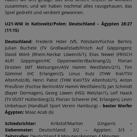
zusammen, und wir haben nochmal alles rausgehauen, das
Spiel gedreht und verdient gewonnen.
U21-WM in Kattowitz/Polen: Deutschland – Ägypten 28:27
(11:15)
Deutschland:
Frederik Höler (VfL Potsdam/Füchse Berlin),
Julian Buchele (TV Großwallstadt/Frisch Auf Göppingen);
David Móré (Rhein-Neckar Löwen/6/1), Elias Newel (FRISCH
AUF! Göppingen/HC Oppenweiler/Backnang/2), Florian
Drosten (MT Melsungen/ASV Hamm Westfalen/2/1), Tim
Gömmel (HC Erlangen/2), Linus Kutz (THW Kiel/TSV
Altenholz/8), Henri Pabst (THW Kiel/TSV Altenholz/1), Anton
Preußner (Füchse Berlin/ASV Hamm Westfalen/3), Jan Schmidt
(Bayer Dormagen), Georg Löwen (HSG Wetzlar/1), Leif Haack
(TV 05/07 Hüttenberg/2), Florian Scheerer (HC Erlangen), Levin
Unbehaun (Handball Sport Verein Hamburg) –
bester Werfer
Ägypten:
Moaz Azab (6)
Schiedsrichter:
Krikstof/Marton (Ungarn)
–
Siebenmeter:
Deutschland: 3/2 – Ägypten: 3/3
-
Zeitstrafen:
Deutschland 8 Minuten/Ägypten 4 Minuten