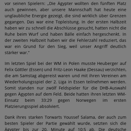
vor seinen Spielern: „Die Ägypter wollten den fünften Platz
auch gewinnen, aber unsere Mannschaft hat heute eine
unglaubliche Energie gezeigt, die sind wirklich über Grenzen
gegangen. Das war eine Topleistung. In der ersten Halbzeit
haben wir zu schnell die Abschlüsse gesucht, hatten nicht die
Ruhe beim Wurf und haben Bälle einfach hergeschenkt. In
der zweiten Halbzeit haben wir die Fehlerzahl reduziert, das
war ein Grund für den Sieg, weil unser Angriff deutlich
stärker war.“
Im letzten Spiel bei der WM in Polen musste Heuberger auf
Felix Göttler (Essen) und Fritz-Leon Haake (Dessau) verzichten,
die am Samstag abgereist waren und mit ihren Vereinen am
Wiederholungsspiel der 2. Liga in Essen teilnehmen werden.
Somit standen nur zwölf Feldspieler für die DHB-Auswahl
gegen Ägypten auf dem Feld. Beide hatten ihren letzten WM-
Einsatz beim 33:29 gegen Norwegen im ersten
Platzierungsspiel absolviert.
Dank ihres starken Torwarts Youssef Salama, der auch zum
besten Spieler der Partie gewählt wurde, setzten sich die
Ägypter bis zur 20. Minute auf 10:5 ab. Die deutsche