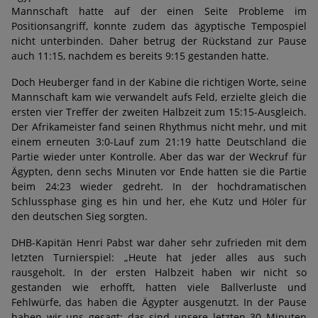
Mannschaft hatte auf der einen Seite Probleme im
Positionsangriff, konnte zudem das ägyptische Tempospiel
nicht unterbinden. Daher betrug der Rückstand zur Pause
auch 11:15, nachdem es bereits 9:15 gestanden hatte.
Doch Heuberger fand in der Kabine die richtigen Worte, seine
Mannschaft kam wie verwandelt aufs Feld, erzielte gleich die
ersten vier Treffer der zweiten Halbzeit zum 15:15-Ausgleich.
Der Afrikameister fand seinen Rhythmus nicht mehr, und mit
einem erneuten 3:0-Lauf zum 21:19 hatte Deutschland die
Partie wieder unter Kontrolle. Aber das war der Weckruf für
Ägypten, denn sechs Minuten vor Ende hatten sie die Partie
beim 24:23 wieder gedreht. In der hochdramatischen
Schlussphase ging es hin und her, ehe Kutz und Höler für
den deutschen Sieg sorgten.
DHB-Kapitän Henri Pabst war daher sehr zufrieden mit dem
letzten Turnierspiel: „Heute hat jeder alles aus such
rausgeholt. In der ersten Halbzeit haben wir nicht so
gestanden wie erhofft, hatten viele Ballverluste und
Fehlwürfe, das haben die Ägypter ausgenutzt. In der Pause
haben wir uns gesagt: das sind unsere letzten 30 Minuten