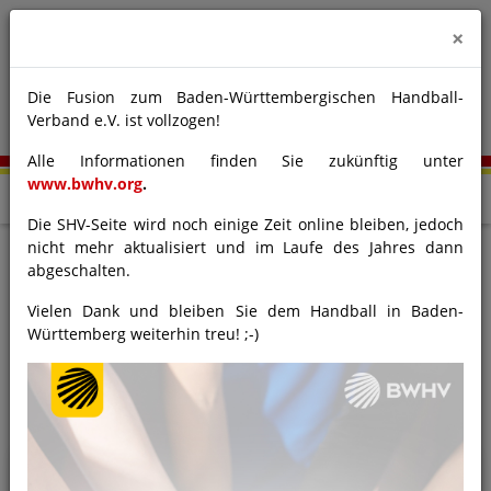
×
Die Fusion zum Baden-Württembergischen Handball-
Verband e.V. ist vollzogen!
Alle Informationen finden Sie zukünftig unter
www.bwhv.org
.
Die SHV-Seite wird noch einige Zeit online bleiben, jedoch
nicht mehr aktualisiert und im Laufe des Jahres dann
DHB U21: Sieg über
abgeschalten.
Ägypten beschert Platz
Vielen Dank und bleiben Sie dem Handball in Baden-
Württemberg weiterhin treu! ;-)
fünf
30.06.2025